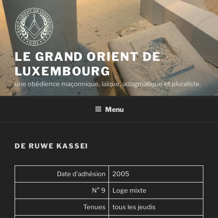
Aller
au
contenu
principal
LE GRAND ORIENT DE
LUXEMBOURG
une obédience maçonnique, laïque, adogmatique et pluraliste.
Menu
DE RUWE KASSEI
Date d’adhésion
2005
N° 9
Loge mixte
Tenues
tous les jeudis