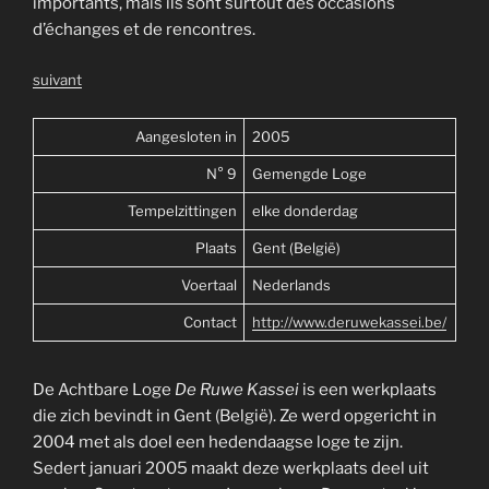
importants, mais ils sont surtout des occasions
d’échanges et de rencontres.
suivant
Aangesloten in
2005
N° 9
Gemengde Loge
Tempelzittingen
elke donderdag
Plaats
Gent (België)
Voertaal
Nederlands
Contact
http://www.deruwekassei.be/
De Achtbare Loge
De Ruwe Kassei
is een werkplaats
die zich bevindt in Gent (België). Ze werd opgericht in
2004 met als doel een hedendaagse loge te zijn.
Sedert januari 2005 maakt deze werkplaats deel uit