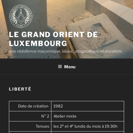
Aller
au
contenu
principal
LE GRAND ORIENT DE
LUXEMBOURG
une obédience maçonnique, laïque, adogmatique et pluraliste.
Menu
LIBERTÉ
Date de création
1982
N° 2
Atelier mixte
e
e
Tenues
les 2
et 4
lundis du mois à 19:30h