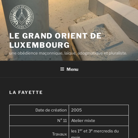
Aller
au
contenu
principal
LE GRAND ORIENT DE
LUXEMBOURG
une obédience maçonnique, laïque, adogmatique et pluraliste.
Menu
LA FAYETTE
Date de création
2005
N° 11
Atelier mixte
er
e
les 1
et 3
mercredis du
Travaux
mois