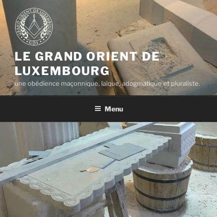
Aller
au
contenu
principal
LE GRAND ORIENT DE
LUXEMBOURG
une obédience maçonnique, laïque, adogmatique et pluraliste.
Menu