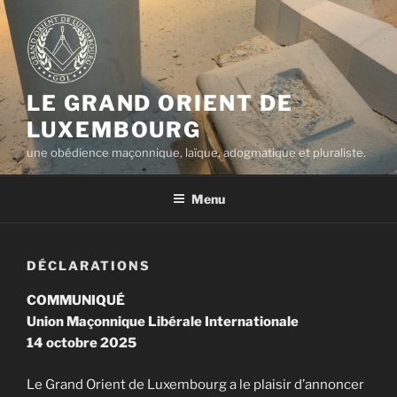
Aller
au
contenu
principal
LE GRAND ORIENT DE
LUXEMBOURG
une obédience maçonnique, laïque, adogmatique et pluraliste.
Menu
DÉCLARATIONS
COMMUNIQUÉ
Union Maçonnique Libérale Internationale
14 octobre 2025
Le Grand Orient de Luxembourg a le plaisir d’annoncer